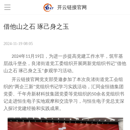
开云链接官网
借他山之石 琢己身之玉
2024-11-19 08:05
年
月
日，为进一步提高党建工作水平，筑牢基
2024
11
19
层战斗堡垒，良渚街道党工委组织开展两新党组织书记
借他
“
山之石 琢己身之玉
参观学习活动。
”
开云链接官网党支部受邀参加了本次良渚街道党工会组
织的
“两企三新”党组织书记学习实践活动，汇同
金恒德集团
党委、千年舟新材科技集团党委等党组织的
余名党组织书
50
记走进
恒生电子
实地观摩和交流学习，与
恒生电子
党总支深
入探讨党建经验和实践成果。