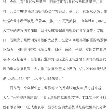
线，今年共有2条10代线量产、明年还将有4条10代线即将量产。届
时，75英寸8K超高清面板供应会非常充足。基于此，郝亚斌认为，在
终端产业来看应该是“普及4K、推广8K”更为贴切。“今年以来，8K进
入市场的进程明显加快，以推动8K等超高清视频产业发展作为突破
口，既顺应了居民消费升级的大趋势，也是5G商用部署的重要场景和
驱动力，同时也将带动视频采集、制作、传输、呈现、应用等产业链
各环节深刻变革，是视像行业和彩电行业实现高速增长转向高质量发
展的重大发展机遇。大力推广发展8K已成业界的共识，2019年无疑将
是‘8K真正的元年’，8K时代已经来临。”
而作为一个全新生态，业界对8K的普遍认知多为“尺寸越来越
大”、“分辨率越来越高”、“显示清晰度越来越强”等。TCL实业控股股
份有限公司CEO王成也表示，显示行业的大趋势就是要把更高的分辨